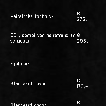
€
Hairstroke techniek
275,-
3D , combi van hairstroke en
€
schaduw
295,-
Eyeliner:
€
Standaard boven
170,-
€
Standaard onder